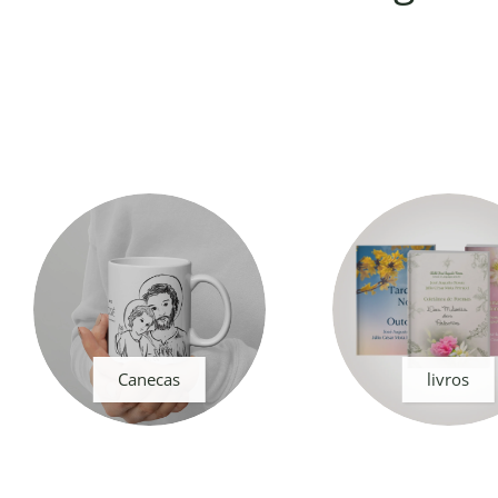
Canecas
livros