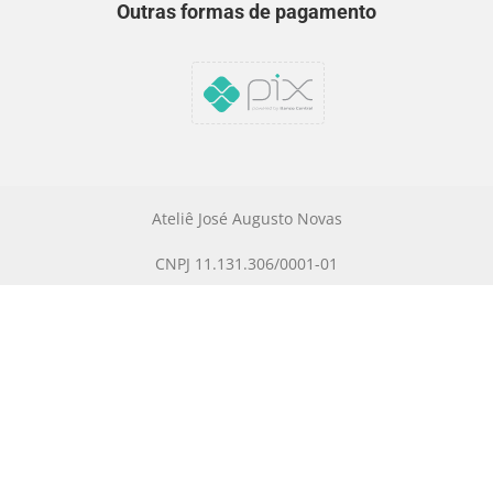
Outras formas de pagamento
Ateliê José Augusto Novas
CNPJ 11.131.306/0001-01
São Paulo/SP
contato@atelieaugusto.com
WhatsApp: (11) 98188-7743
HOME
SOBRE
PROJETOS
LOJA
LISTA DE DESEJOS
CONTATO