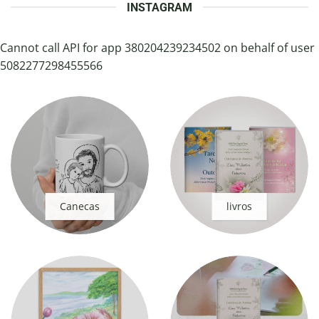
INSTAGRAM
Cannot call API for app 380204239234502 on behalf of user
5082277298455566
Canecas
livros