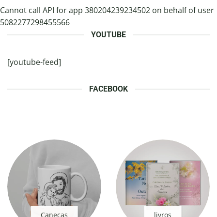
Cannot call API for app 380204239234502 on behalf of user
5082277298455566
YOUTUBE
[youtube-feed]
FACEBOOK
Canecas
livros