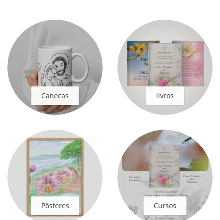
Canecas
livros
Pôsteres
Cursos