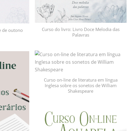
Curso do livro: Livro Doce Melodia das
te de outono
Palavras
Adicionar
Adicionar
à lista de
à lista de
desejos
desejos
Curso on-line de literatura em língua
Inglesa sobre os sonetos de William
Shakespeare
Adicionar
à lista de