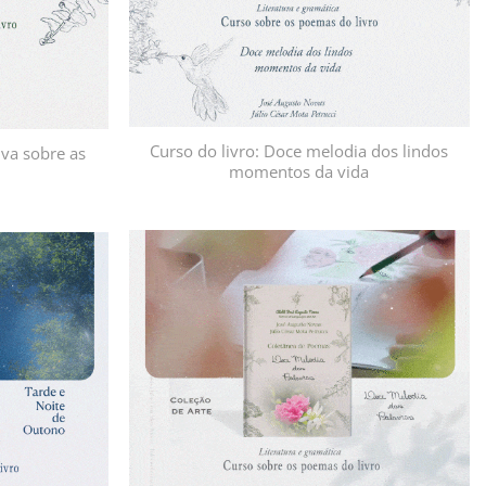
Curso do livro: Doce melodia dos lindos
uva sobre as
momentos da vida
Adicionar
Adicionar
à lista de
à lista de
desejos
desejos