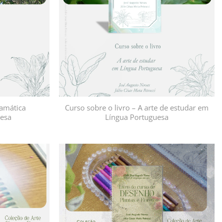
ramática
Curso sobre o livro – A arte de estudar em
esa
Língua Portuguesa
Adicionar
Adicionar
à lista de
à lista de
desejos
desejos