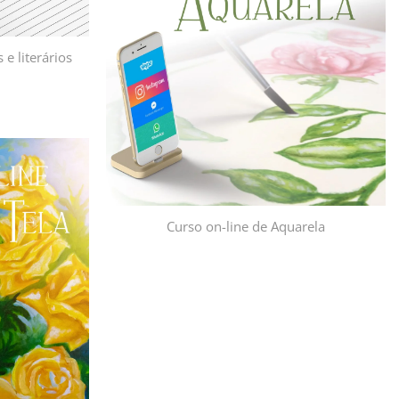
desejos
 e literários
Adicionar
à lista de
desejos
Curso on-line de Aquarela