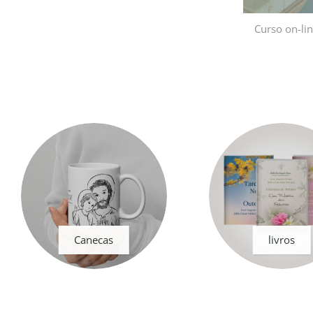
Curso on-li
Canecas
livros