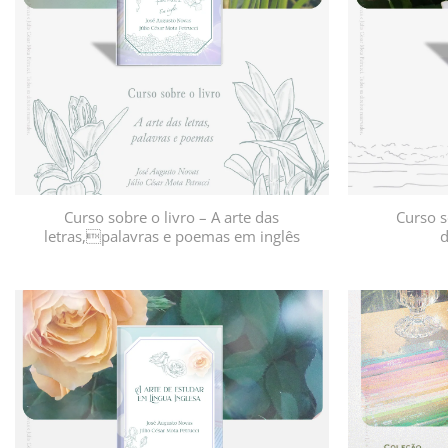
Curso sobre o livro – A arte das
Curso s
letras,palavras e poemas em inglês
d
Adicionar
à lista de
desejos