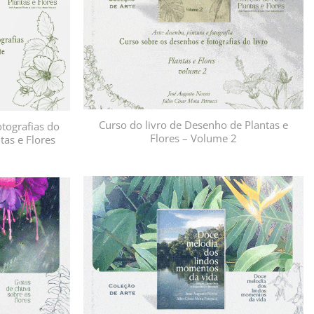
Curso do livro de Desenho de Plantas e
tografias do
Flores – Volume 2
tas e Flores
Adicionar
Adicionar
à lista de
à lista de
desejos
desejos