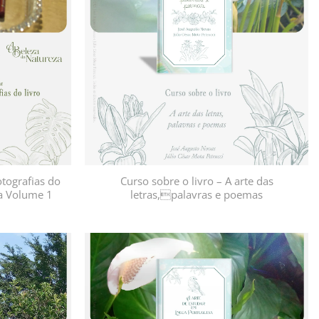
desejos
desejos
tografias do
Curso sobre o livro – A arte das
za Volume 1
letras,palavras e poemas
Adicionar
Adicionar
à lista de
à lista de
desejos
desejos