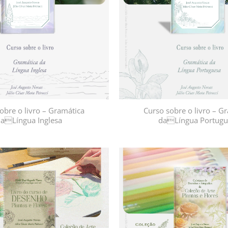
obre o livro – Gramática
Curso sobre o livro – G
aLíngua Inglesa
daLíngua Portugu
Adicionar
à lista de
desejos