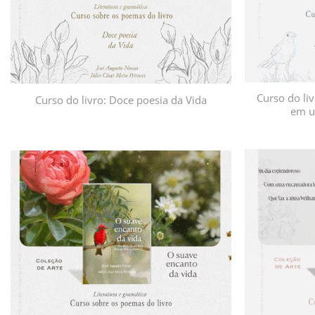
Curso do liv
Curso do livro: Doce poesia da Vida
em u
Adicionar
à lista de
desejos