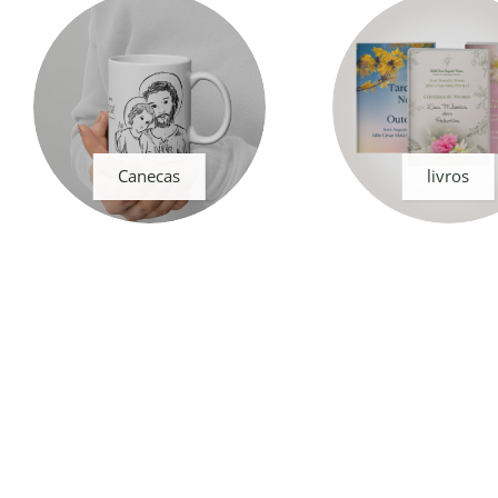
Canecas
livros