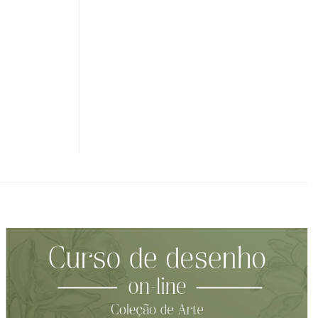
Adicionar
à lista de
desejos