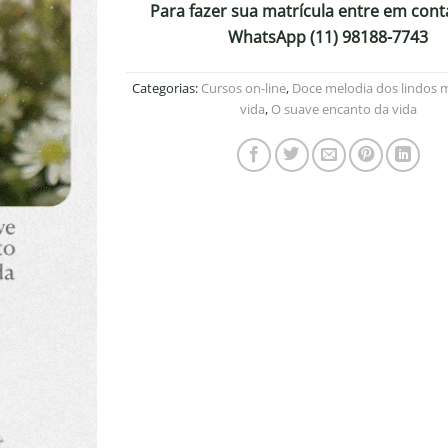
Para fazer sua matrícula entre em cont
WhatsApp (11) 98188-7743
Adicionar
à lista de
desejos
Categorias:
Cursos on-line
,
Doce melodia dos lindos
vida
,
O suave encanto da vida