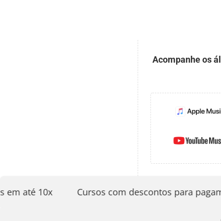
Acompanhe os álb
m até 10x
Cursos com descontos para pagament