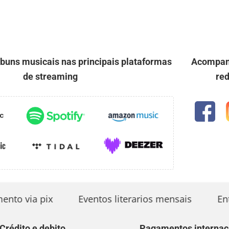
uns musicais nas principais plataformas
Acompan
de streaming
red
o via pix
Eventos literarios mensais
Entre
Crédito e debito
Pagamentos internac