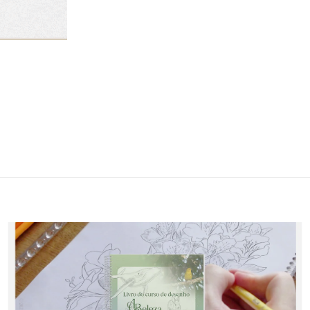
Adicionar
à lista de
desejos