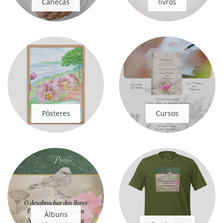
Canecas
livros
Pôsteres
Cursos
Álbuns