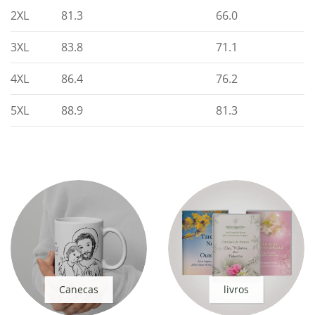
2XL
81.3
66.0
3XL
83.8
71.1
4XL
86.4
76.2
5XL
88.9
81.3
Canecas
livros