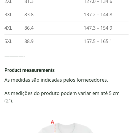
2XL
81.3
127.0 – 134.6
3XL
83.8
137.2 – 144.8
4XL
86.4
147.3 – 154.9
5XL
88.9
157.5 – 165.1
————-
Product measurements
As medidas são indicadas pelos fornecedores.
As medições do produto podem variar em até 5 cm
(2″).