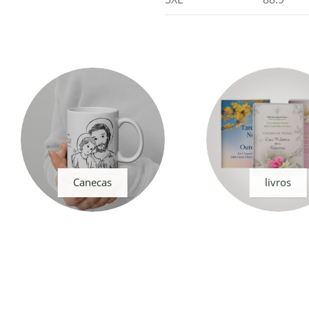
Canecas
livros