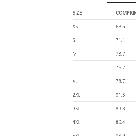
SIZE
COMPRI
XS
68.6
S
71.1
M
73.7
L
76.2
XL
78.7
2XL
81.3
3XL
83.8
4XL
86.4
5XL
88.9