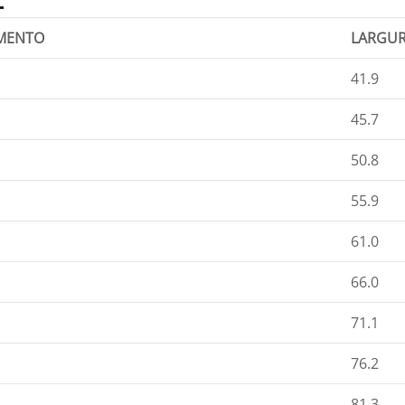
MENTO
LARGU
41.9
45.7
50.8
55.9
61.0
66.0
71.1
76.2
81.3