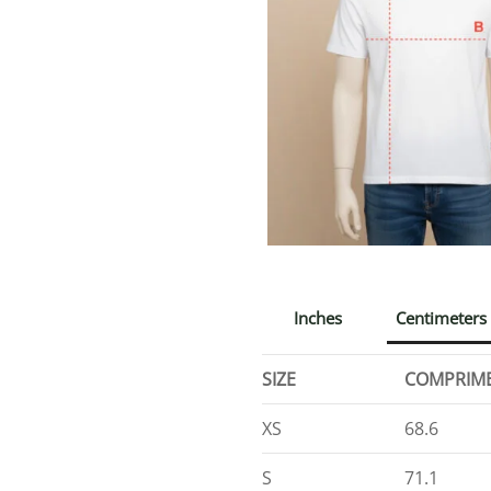
Inches
Centimeters
SIZE
COMPRIM
XS
68.6
S
71.1