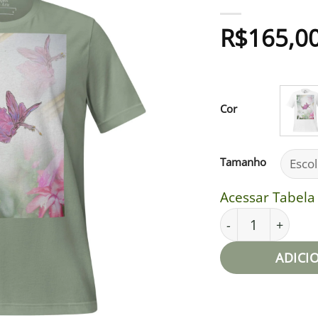
Adicionar
R$
165,0
à lista de
desejos
Cor
Tamanho
Acessar Tabel
Camiseta unissex
ADICI