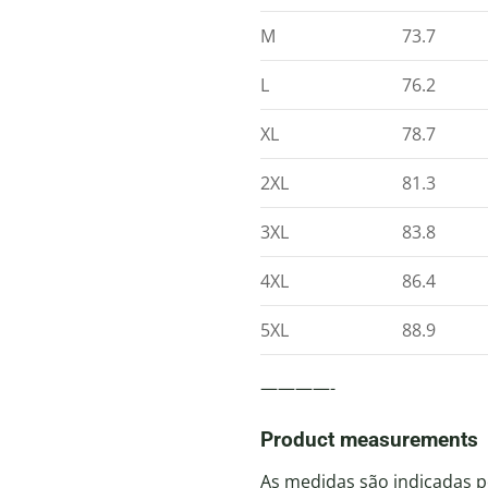
M
73.7
L
76.2
XL
78.7
2XL
81.3
3XL
83.8
4XL
86.4
5XL
88.9
————-
Product measurements
As medidas são indicadas p