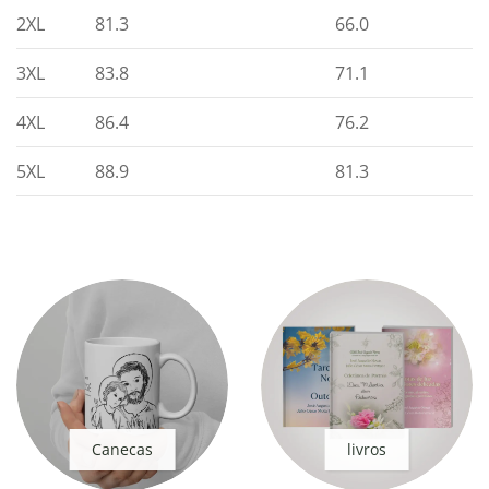
2XL
81.3
66.0
3XL
83.8
71.1
4XL
86.4
76.2
5XL
88.9
81.3
Canecas
livros