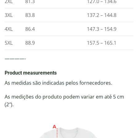
2XL
81.3
127.0 – 134.6
3XL
83.8
137.2 – 144.8
4XL
86.4
147.3 – 154.9
5XL
88.9
157.5 – 165.1
————-
Product measurements
As medidas são indicadas pelos fornecedores.
As medições do produto podem variar em até 5 cm
(2″).