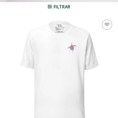
FILTRAR
Adicionar
à lista de
desejos