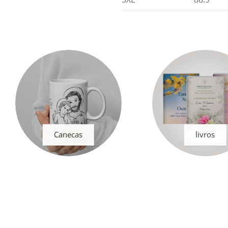
Canecas
livros