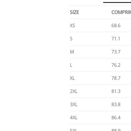
SIZE
COMPRI
XS
68.6
S
71.1
M
73.7
L
76.2
XL
78.7
2XL
81.3
3XL
83.8
4XL
86.4
5XL
88.9