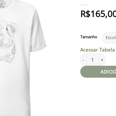
Adicionar
R$
165,0
à lista de
desejos
Tamanho
Acessar Tabel
Camiseta unissex
ADICI