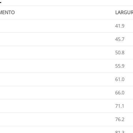
MENTO
LARGU
41.9
45.7
50.8
55.9
61.0
66.0
71.1
76.2
81.3