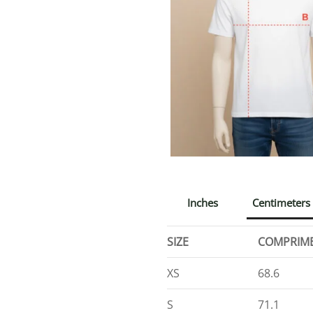
Inches
Centimeters
SIZE
COMPRIM
XS
68.6
S
71.1