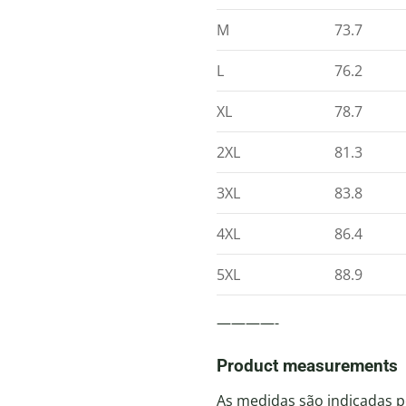
M
73.7
L
76.2
XL
78.7
2XL
81.3
3XL
83.8
4XL
86.4
5XL
88.9
————-
Product measurements
As medidas são indicadas p