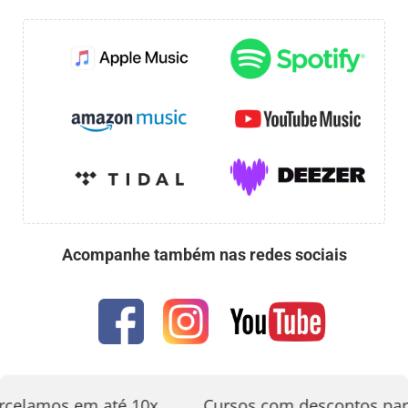
Acompanhe também nas redes sociais
rcelamos em até 10x
Cursos com descontos par