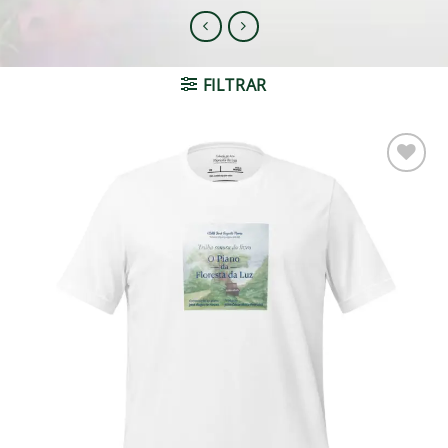
FILTRAR
Adicionar
à lista de
desejos