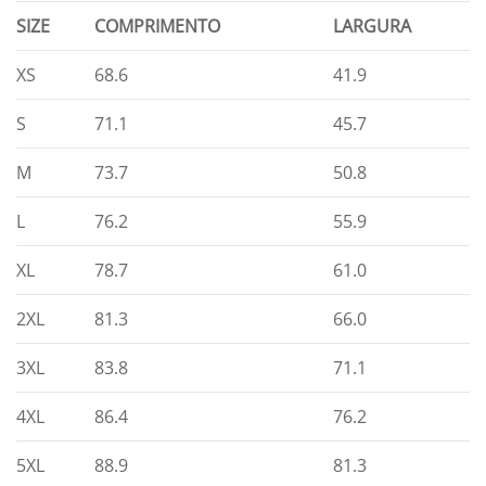
SIZE
COMPRIMENTO
LARGURA
XS
68.6
41.9
S
71.1
45.7
M
73.7
50.8
L
76.2
55.9
XL
78.7
61.0
2XL
81.3
66.0
3XL
83.8
71.1
4XL
86.4
76.2
5XL
88.9
81.3