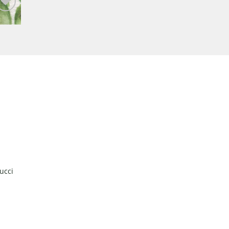
onar
a de
jos
ucci