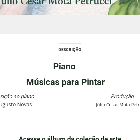
Adici
à list
dese
DESCRIÇÃO
Piano
Músicas para Pintar
ição ao piano
Produção
Augusto Novas
Júlio César Mota Petr
Acesse o álbum da coleção de arte