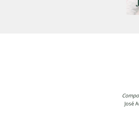
Compos
José 