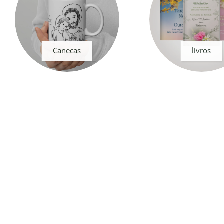
Canecas
livros