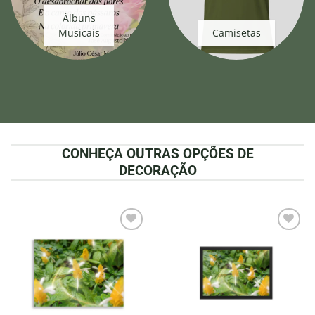
Álbuns
Musicais
Camisetas
CONHEÇA OUTRAS OPÇÕES DE
DECORAÇÃO
Adicionar
Adicionar
à lista de
à lista de
desejos
desejos