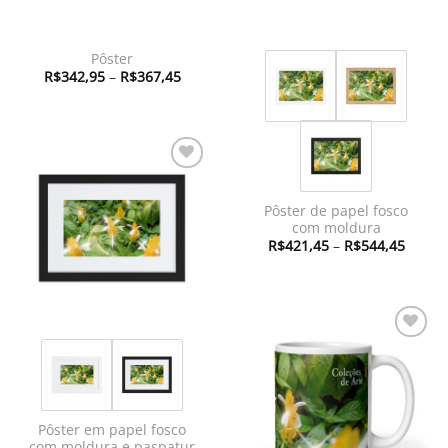
Pôster
Faixa
R$
342,95
–
R$
367,45
de
preço:
R$342,95
através
R$367,45
Adicionar
à lista de
Pôster de papel fosco
desejos
com moldura
Faixa
R$
421,45
–
R$
544,45
de
preço:
R$421
atravé
R$544
Adicionar
à lista de
desejos
Pôster em papel fosco
com moldura e paspatur