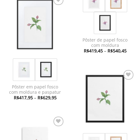
Adicionar
à lista de
desejos
Pôster de papel fosco
com moldura
Faixa
R$
419,45
–
R$
540,45
de
preço:
R$419
atravé
R$540
Adicionar
Pôster em papel fosco
à lista de
com moldura e paspatur
desejos
Faixa
R$
417,95
–
R$
629,95
de
preço:
R$417,95
através
R$629,95
Adicionar
à lista de
desejos