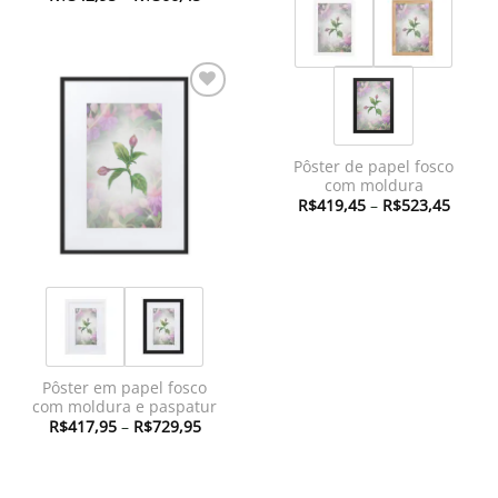
de
preço:
R$342,95
através
R$366,45
Adicionar
à lista de
desejos
Pôster de papel fosco
com moldura
Faixa
R$
419,45
–
R$
523,45
de
preço:
R$419
atravé
R$523
Pôster em papel fosco
com moldura e paspatur
Faixa
R$
417,95
–
R$
729,95
de
preço:
R$417,95
através
R$729,95