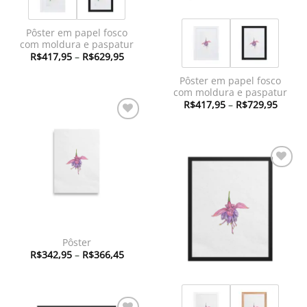
Pôster em papel fosco
com moldura e paspatur
Faixa
R$
417,95
–
R$
629,95
de
preço:
Pôster em papel fosco
R$417,95
através
com moldura e paspatur
R$629,95
Faixa
R$
417,95
–
R$
729,95
de
preço:
Adicionar
R$417
à lista de
atravé
R$729
desejos
Adicionar
à lista de
desejos
Pôster
Faixa
R$
342,95
–
R$
366,45
de
preço:
R$342,95
através
R$366,45