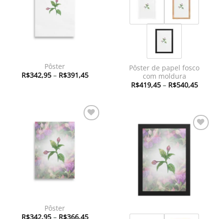
Pôster
Pôster de papel fosco
Faixa
R$
342,95
–
R$
391,45
com moldura
de
Faixa
R$
419,45
–
R$
540,45
preço:
de
R$342,95
preço:
através
R$419
R$391,45
atravé
R$540
Adicionar
à lista de
Adicionar
desejos
à lista de
desejos
Pôster
Faixa
R$
342,95
–
R$
366,45