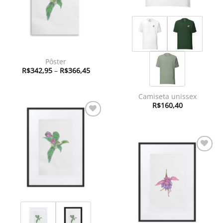
Pôster
Faixa
R$
342,95
–
R$
366,45
de
preço:
R$342,95
através
Camiseta unissex
R$366,45
R$
160,40
Adicionar
à lista de
desejos
Adicionar
à lista de
desejos