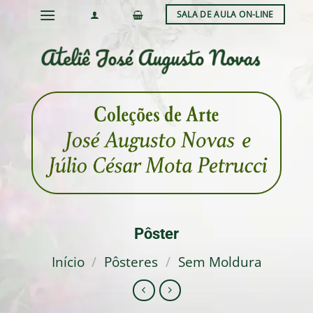
Skip
SALA DE AULA ON-LINE
to
content
Pôster
Início
/
Pôsteres
/
Sem Moldura