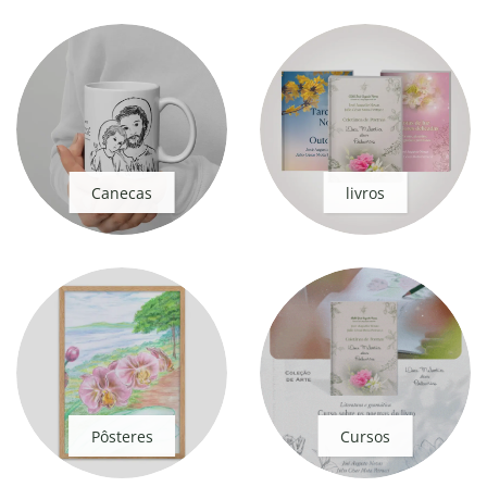
Canecas
livros
Pôsteres
Cursos