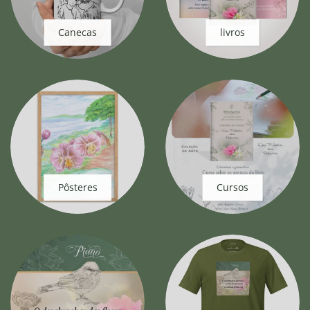
Canecas
livros
Pôsteres
Cursos