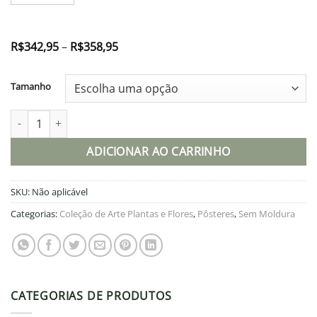
Faixa
R$
342,95
–
R$
358,95
de
preço:
R$342,95
Tamanho
através
R$358,95
Pôster quantidade
ADICIONAR AO CARRINHO
SKU:
Não aplicável
Categorias:
Coleção de Arte Plantas e Flores
,
Pôsteres
,
Sem Moldura
CATEGORIAS DE PRODUTOS