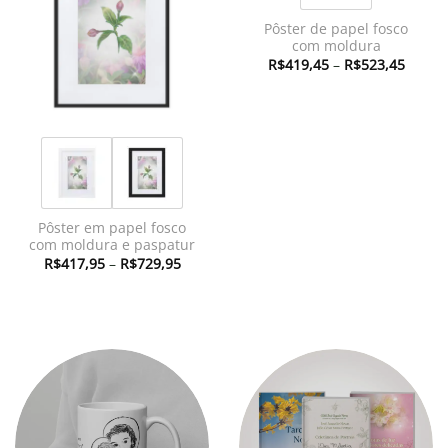
desejos
Pôster de papel fosco
com moldura
Faixa
R$
419,45
–
R$
523,45
de
preço:
R$419
atravé
R$523
Pôster em papel fosco
com moldura e paspatur
Faixa
R$
417,95
–
R$
729,95
de
preço:
R$417,95
através
R$729,95