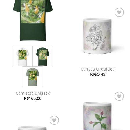
Adicionar
à lista de
desejos
Adicionar
à lista de
desejos
Caneca Orquidea
R$
95,45
Camiseta unissex
R$
165,00
Adicionar
à lista de
desejos
Adicionar