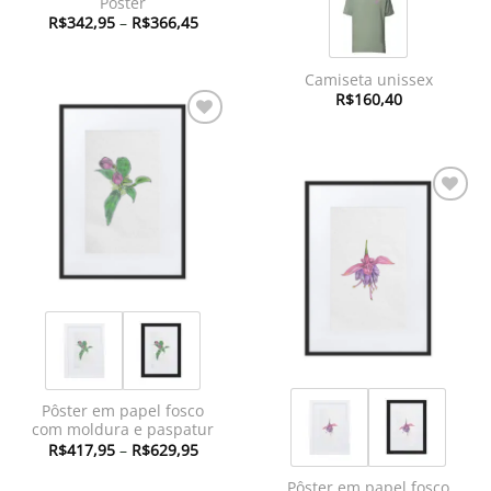
Pôster
Faixa
R$
342,95
–
R$
366,45
de
preço:
R$342,95
através
Camiseta unissex
R$366,45
R$
160,40
Adicionar
à lista de
desejos
Adicionar
à lista de
desejos
Pôster em papel fosco
com moldura e paspatur
Faixa
R$
417,95
–
R$
629,95
de
preço:
Pôster em papel fosco