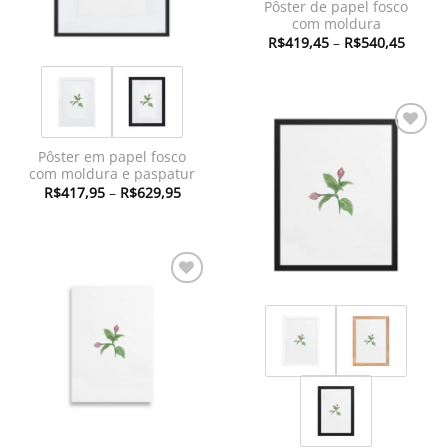
Pôster de papel fosco
com moldura
Faixa
R$
419,45
–
R$
540,45
de
preço:
R$419
atravé
R$540
Adicionar
Pôster em papel fosco
à lista de
com moldura e paspatur
desejos
Faixa
R$
417,95
–
R$
629,95
de
preço:
R$417,95
através
R$629,95
Adicionar
à lista de
desejos