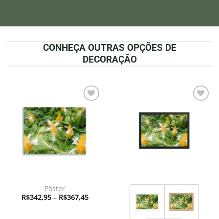
CONHEÇA OUTRAS OPÇÕES DE
DECORAÇÃO
Adicionar
Adicionar
à lista de
à lista de
desejos
desejos
Pôster
Faixa
R$
342,95
–
R$
367,45
de
preço:
R$342,95