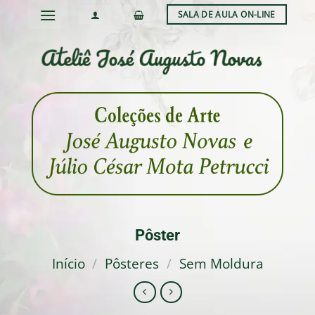
Skip
SALA DE AULA ON-LINE
to
content
Pôster
Início
/
Pôsteres
/
Sem Moldura