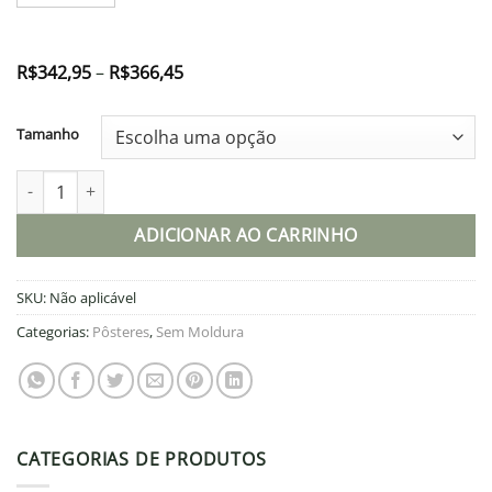
Faixa
R$
342,95
–
R$
366,45
de
preço:
R$342,95
Tamanho
através
R$366,45
Pôster quantidade
ADICIONAR AO CARRINHO
SKU:
Não aplicável
Categorias:
Pôsteres
,
Sem Moldura
CATEGORIAS DE PRODUTOS