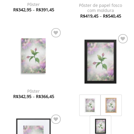
Pôster
Pôster de papel fosco
Faixa
R$
342,95
–
R$
391,45
com moldura
de
Faixa
R$
419,45
–
R$
540,45
preço:
de
R$342,95
preço:
através
R$419
R$391,45
atravé
R$540
Adicionar
à lista de
Adicionar
desejos
à lista de
desejos
Pôster
Faixa
R$
342,95
–
R$
366,45
de
preço:
R$342,95
através
R$366,45
Adicionar
à lista de