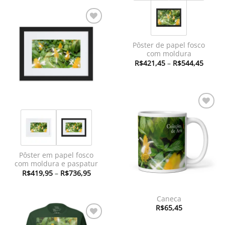
através
R$367,45
Adicionar
à lista de
Pôster de papel fosco
desejos
com moldura
Faixa
R$
421,45
–
R$
544,45
de
preço:
R$421
atravé
R$544
Adicionar
à lista de
desejos
Pôster em papel fosco
com moldura e paspatur
Faixa
R$
419,95
–
R$
736,95
de
preço:
R$419,95
através
Caneca
R$736,95
R$
65,45