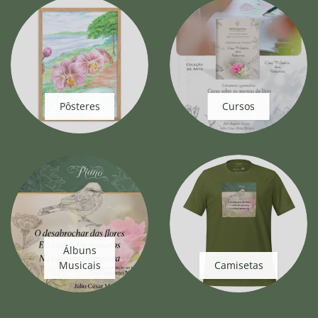
Pôsteres
Cursos
Álbuns
Musicais
Camisetas