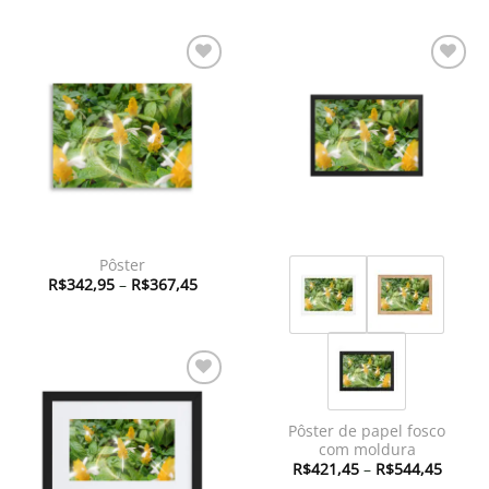
Adicionar
Adicionar
à lista de
à lista de
desejos
desejos
Pôster
Faixa
R$
342,95
–
R$
367,45
de
preço:
R$342,95
através
R$367,45
Adicionar
à lista de
Pôster de papel fosco
desejos
com moldura
Faixa
R$
421,45
–
R$
544,45
de