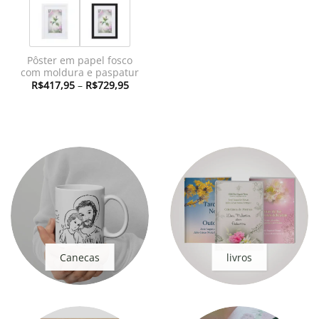
Pôster em papel fosco
com moldura e paspatur
Faixa
R$
417,95
–
R$
729,95
de
preço:
R$417,95
através
R$729,95
Canecas
livros