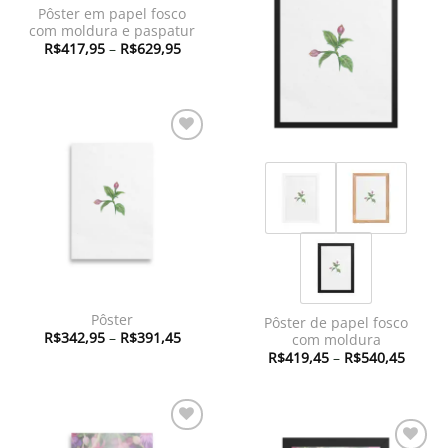
Adicionar
Pôster em papel fosco
à lista de
com moldura e paspatur
desejos
Faixa
R$
417,95
–
R$
629,95
de
preço:
R$417,95
através
R$629,95
Adicionar
à lista de
desejos
Pôster
Pôster de papel fosco
Faixa
R$
342,95
–
R$
391,45
com moldura
de
Faixa
R$
419,45
–
R$
540,45
preço:
de
R$342,95
preço:
através
R$419
R$391,45
atravé
R$540
Adicionar