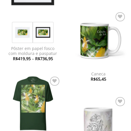
preço:
R$421
atravé
R$544
Adicionar
à lista de
desejos
Pôster em papel fosco
com moldura e paspatur
Faixa
R$
419,95
–
R$
736,95
de
preço:
R$419,95
através
Caneca
R$736,95
R$
65,45
Adicionar
à lista de
desejos
Adicionar
à lista de
desejos