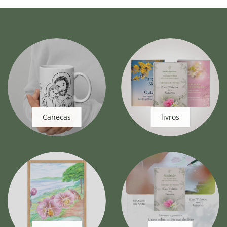
Canecas
livros