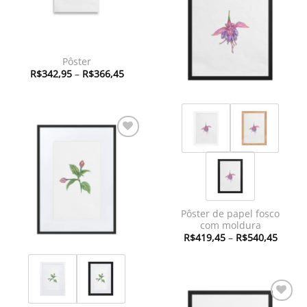
à lista de
desejos
Pôster
Faixa
R$
342,95
–
R$
366,45
de
preço:
R$342,95
através
R$366,45
Adicionar
à lista de
desejos
Pôster de papel fosco
com moldura
Faixa
R$
419,45
–
R$
540,45
de
preço:
R$419
atravé
R$540