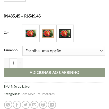
Faixa
R$
435,45
–
R$
549,45
de
preço:
R$435,45
através
Cor
R$549,45
Tamanho
Pôster de papel fosco com moldura quantidade
ADICIONAR AO CARRINHO
SKU:
Não aplicável
Categorias:
Com Moldura
,
Pôsteres