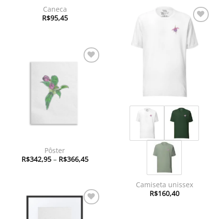
Caneca
R$
95,45
Adicionar
à lista de
desejos
Adicionar
à lista de
desejos
Pôster
Faixa
R$
342,95
–
R$
366,45
de
preço:
R$342,95
através
Camiseta unissex
R$366,45
R$
160,40
Adicionar
à lista de