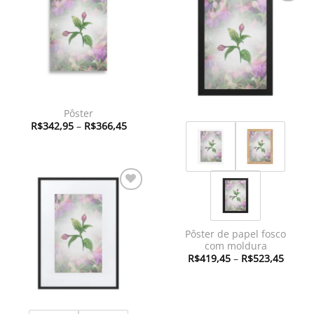
à lista de
Adicionar
desejos
à lista de
desejos
Pôster
Faixa
R$
342,95
–
R$
366,45
de
preço:
R$342,95
através
R$366,45
Adicionar
à lista de
desejos
Pôster de papel fosco
com moldura
Faixa
R$
419,45
–
R$
523,45
de
preço:
R$419
atravé
R$523