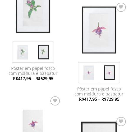
desejos
Adicionar
à lista de
desejos
Pôster em papel fosco
com moldura e paspatur
Faixa
R$
417,95
–
R$
629,95
de
preço:
Pôster em papel fosco
R$417,95
através
com moldura e paspatur
R$629,95
Faixa
R$
417,95
–
R$
729,95
de
preço:
Adicionar
R$417
à lista de
atravé
R$729
desejos
Adicionar