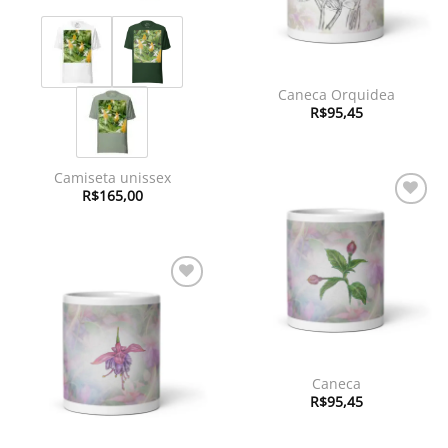
Caneca Orquidea
R$
95,45
Camiseta unissex
R$
165,00
Adicionar
à lista de
desejos
Adicionar
à lista de
desejos
Caneca
R$
95,45