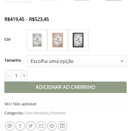
Faixa
R$
419,45
–
R$
523,45
de
preço:
R$419,45
através
Cor
R$523,45
Tamanho
Pôster de papel fosco com moldura quantidade
ADICIONAR AO CARRINHO
SKU:
Não aplicável
Categorias:
Com Moldura
,
Pôsteres