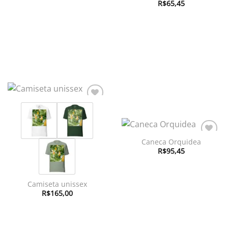
à lista de
R$
65,45
através
desejos
R$736,95
Adicionar
à lista de
desejos
Caneca Orquidea
Adicionar
à lista de
R$
95,45
desejos
Camiseta unissex
R$
165,00