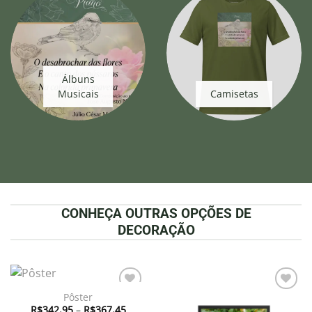
Álbuns
Musicais
Camisetas
CONHEÇA OUTRAS OPÇÕES DE
DECORAÇÃO
Pôster
Adicionar
Adicionar
Faixa
à lista de
à lista de
R$
342,95
–
R$
367,45