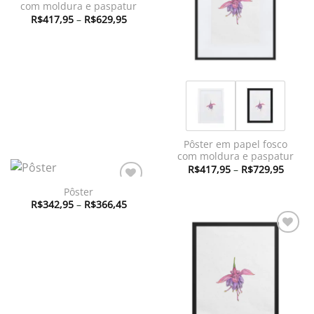
com moldura e paspatur
Faixa
R$
417,95
–
R$
629,95
de
preço:
R$417,95
através
R$629,95
Pôster em papel fosco
com moldura e paspatur
Faixa
R$
417,95
–
R$
729,95
de
preço:
Pôster
Adicionar
R$417
Faixa
à lista de
R$
342,95
–
R$
366,45
atravé
de
R$729
desejos
preço:
R$342,95
através
Adicionar
R$366,45
à lista de
desejos