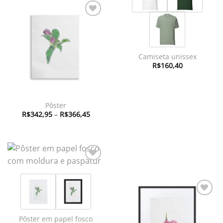
Adicionar
à lista de
desejos
Camiseta unissex
R$
160,40
Pôster
Faixa
R$
342,95
–
R$
366,45
de
preço:
R$342,95
através
R$366,45
Adicionar
à lista de
desejos
Adicionar
à lista de
desejos
Pôster em papel fosco