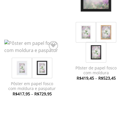
Adicionar
à lista de
desejos
Pôster de papel fosco
com moldura
Faixa
R$
419,45
–
R$
523,45
de
Pôster em papel fosco
preço:
com moldura e paspatur
R$419
atravé
Faixa
R$
417,95
–
R$
729,95
R$523
de
preço:
R$417,95
através
R$729,95