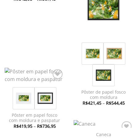
de
desejos
desejos
preço:
R$342,95
através
R$367,45
Adicionar
à lista de
Pôster de papel fosco
desejos
com moldura
Faixa
R$
421,45
–
R$
544,45
de
preço:
R$421
Pôster em papel fosco
atravé
com moldura e paspatur
R$544
Faixa
R$
419,95
–
R$
736,95
de
preço:
Caneca
Adicionar
R$419,95