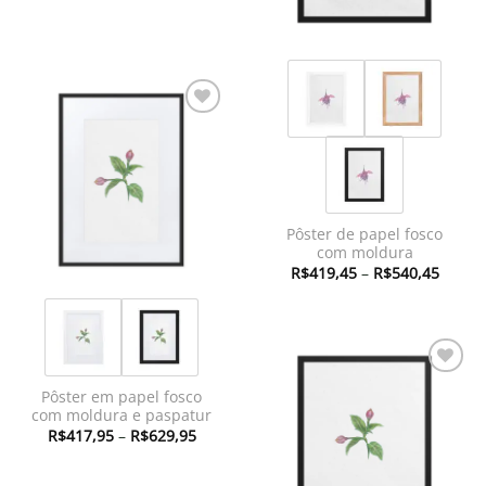
Adicionar
à lista de
desejos
Pôster de papel fosco
com moldura
Faixa
R$
419,45
–
R$
540,45
de
preço:
R$419
atravé
R$540
Adicionar
Pôster em papel fosco
à lista de
com moldura e paspatur
desejos
Faixa
R$
417,95
–
R$
629,95
de
preço:
R$417,95