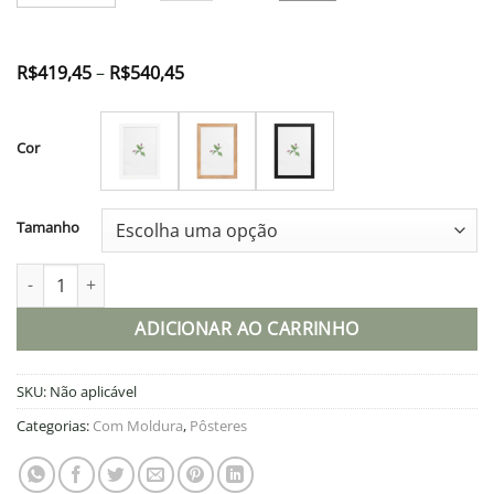
Faixa
R$
419,45
–
R$
540,45
de
preço:
R$419,45
através
Cor
R$540,45
Tamanho
Pôster de papel fosco com moldura quantidade
ADICIONAR AO CARRINHO
SKU:
Não aplicável
Categorias:
Com Moldura
,
Pôsteres