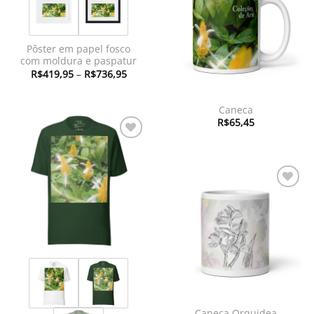
à lista de
desejos
Pôster em papel fosco
com moldura e paspatur
Faixa
R$
419,95
–
R$
736,95
de
preço:
R$419,95
através
Caneca
R$736,95
R$
65,45
Adicionar
à lista de
desejos
Adicionar
à lista de
desejos
Caneca Orquidea