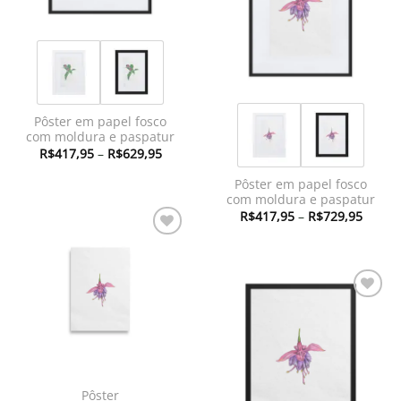
Pôster em papel fosco
com moldura e paspatur
Faixa
R$
417,95
–
R$
629,95
de
preço:
Pôster em papel fosco
R$417,95
através
com moldura e paspatur
R$629,95
Faixa
R$
417,95
–
R$
729,95
de
preço:
Adicionar
R$417
à lista de
atravé
R$729
desejos
Adicionar
à lista de
desejos
Pôster