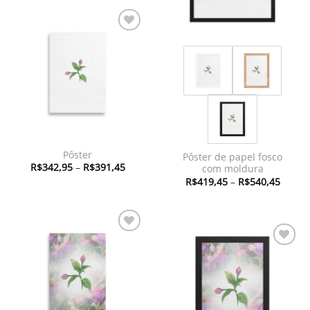
através
R$629,95
Adicionar
à lista de
desejos
Pôster
Pôster de papel fosco
Faixa
R$
342,95
–
R$
391,45
com moldura
de
Faixa
R$
419,45
–
R$
540,45
preço:
de
R$342,95
preço:
através
R$419
R$391,45
atravé
R$540
Adicionar
à lista de
Adicionar
desejos
à lista de
desejos