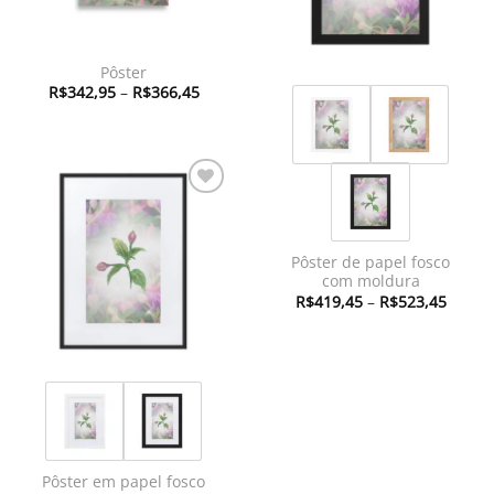
Pôster
Faixa
R$
342,95
–
R$
366,45
de
preço:
R$342,95
através
R$366,45
Adicionar
à lista de
desejos
Pôster de papel fosco
com moldura
Faixa
R$
419,45
–
R$
523,45
de
preço:
R$419
atravé
R$523
Pôster em papel fosco