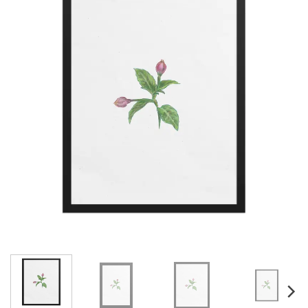
Adicionar
à lista de
desejos