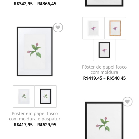
Faixa
R$
342,95
–
R$
366,45
de
preço:
R$342,95
através
R$366,45
Adicionar
à lista de
desejos
Pôster de papel fosco
com moldura
Faixa
R$
419,45
–
R$
540,45
de
preço:
R$419
atravé
R$540
Adicionar
Pôster em papel fosco
à lista de
com moldura e paspatur
desejos
Faixa
R$
417,95
–
R$
629,95
de
preço:
R$417,95