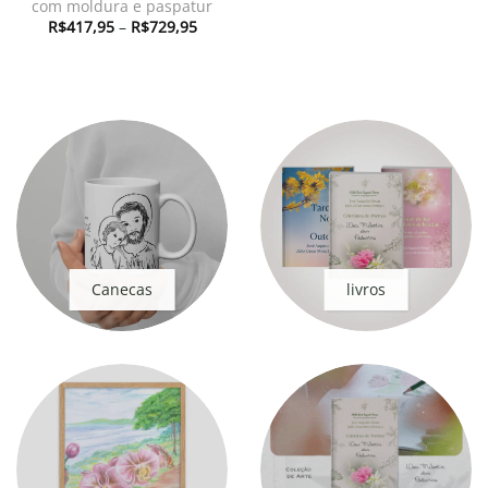
com moldura e paspatur
Faixa
R$
417,95
–
R$
729,95
de
preço:
R$417,95
através
R$729,95
Canecas
livros