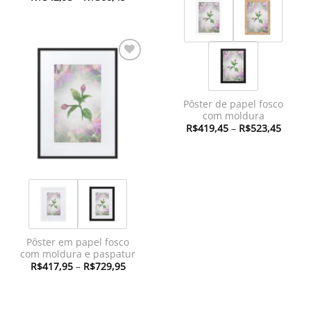
de
preço:
R$342,95
através
R$366,45
Adicionar
à lista de
desejos
Pôster de papel fosco
com moldura
Faixa
R$
419,45
–
R$
523,45
de
preço:
R$419
atravé
R$523
Pôster em papel fosco
com moldura e paspatur
Faixa
R$
417,95
–
R$
729,95
de
preço:
R$417,95
através
R$729,95