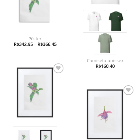
Pôster
Faixa
R$
342,95
–
R$
366,45
de
preço:
R$342,95
através
Camiseta unissex
R$366,45
R$
160,40
Adicionar
à lista de
desejos
Adicionar
à lista de
desejos