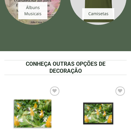
Álbuns
Musicais
Camisetas
CONHEÇA OUTRAS OPÇÕES DE
DECORAÇÃO
Adicionar
Adicionar
à lista de
à lista de
desejos
desejos