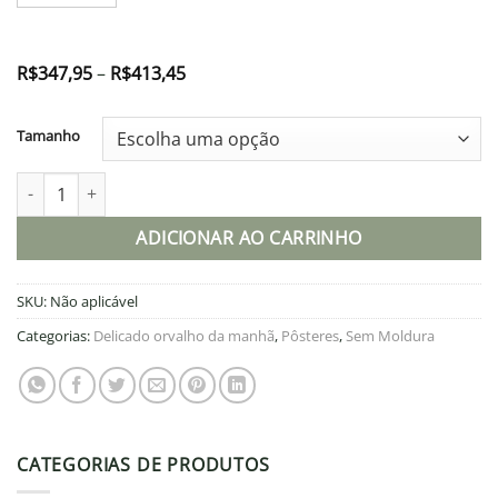
Faixa
R$
347,95
–
R$
413,45
de
preço:
R$347,95
Tamanho
através
R$413,45
Pôster - Delicado orvalho da manhã quantidade
ADICIONAR AO CARRINHO
SKU:
Não aplicável
Categorias:
Delicado orvalho da manhã
,
Pôsteres
,
Sem Moldura
CATEGORIAS DE PRODUTOS