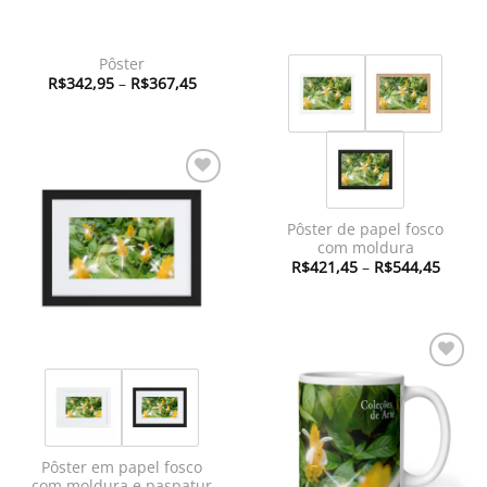
Pôster
Faixa
R$
342,95
–
R$
367,45
de
preço:
R$342,95
através
R$367,45
Adicionar
à lista de
Pôster de papel fosco
desejos
com moldura
Faixa
R$
421,45
–
R$
544,45
de
preço:
R$421
atravé
R$544
Adicionar
à lista de
desejos
Pôster em papel fosco
com moldura e paspatur