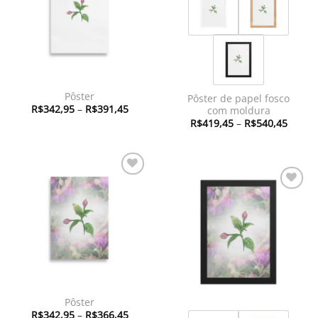
Pôster
Pôster de papel fosco
Faixa
R$
342,95
–
R$
391,45
com moldura
de
Faixa
R$
419,45
–
R$
540,45
preço:
de
R$342,95
preço:
através
R$419
R$391,45
atravé
R$540
Adicionar
à lista de
Adicionar
desejos
à lista de
desejos
Pôster
Faixa
R$
342,95
–
R$
366,45