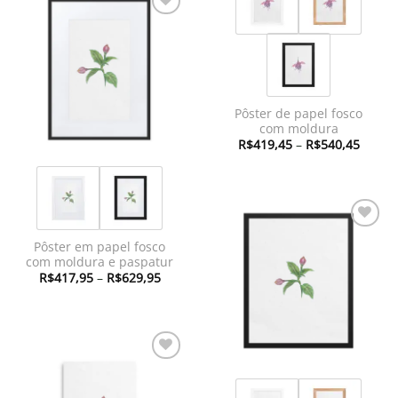
Adicionar
à lista de
desejos
Pôster de papel fosco
com moldura
Faixa
R$
419,45
–
R$
540,45
de
preço:
R$419
atravé
R$540
Adicionar
Pôster em papel fosco
à lista de
com moldura e paspatur
desejos
Faixa
R$
417,95
–
R$
629,95
de
preço:
R$417,95
através
R$629,95
Adicionar
à lista de
desejos