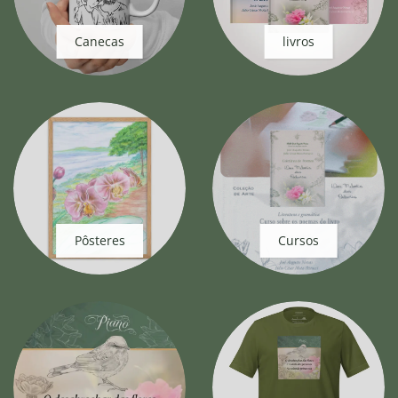
Canecas
livros
Pôsteres
Cursos