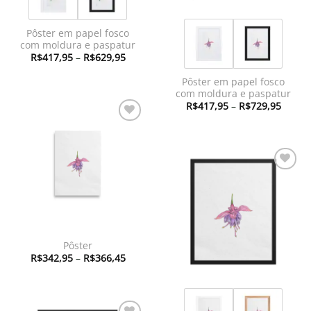
Pôster em papel fosco
com moldura e paspatur
Faixa
R$
417,95
–
R$
629,95
de
preço:
Pôster em papel fosco
R$417,95
através
com moldura e paspatur
R$629,95
Faixa
R$
417,95
–
R$
729,95
de
preço:
Adicionar
R$417
à lista de
atravé
R$729
desejos
Adicionar
à lista de
desejos
Pôster
Faixa
R$
342,95
–
R$
366,45
de
preço:
R$342,95
através
R$366,45