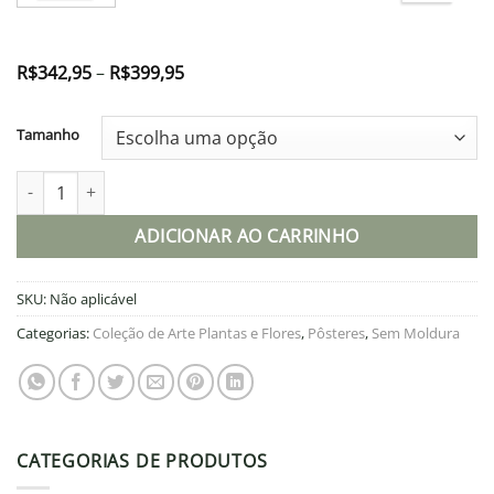
Faixa
R$
342,95
–
R$
399,95
de
preço:
R$342,95
Tamanho
através
R$399,95
Pôster - Desenho de Rosa 1 quantidade
ADICIONAR AO CARRINHO
SKU:
Não aplicável
Categorias:
Coleção de Arte Plantas e Flores
,
Pôsteres
,
Sem Moldura
CATEGORIAS DE PRODUTOS