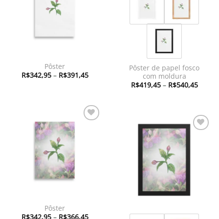
Pôster
Pôster de papel fosco
Faixa
R$
342,95
–
R$
391,45
com moldura
de
Faixa
R$
419,45
–
R$
540,45
preço:
de
R$342,95
preço:
através
R$419
R$391,45
atravé
R$540
Adicionar
à lista de
Adicionar
desejos
à lista de
desejos
Pôster
Faixa
R$
342,95
–
R$
366,45