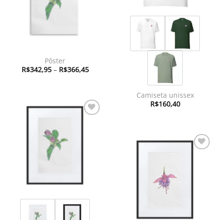
Pôster
Faixa
R$
342,95
–
R$
366,45
de
preço:
R$342,95
através
Camiseta unissex
R$366,45
R$
160,40
Adicionar
à lista de
desejos
Adicionar
à lista de
desejos