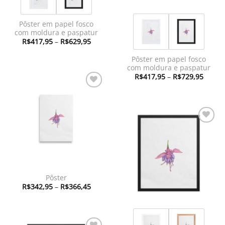
Pôster em papel fosco
com moldura e paspatur
Faixa
R$
417,95
–
R$
629,95
de
preço:
Pôster em papel fosco
R$417,95
através
com moldura e paspatur
R$629,95
Faixa
R$
417,95
–
R$
729,95
de
preço:
Adicionar
R$417
à lista de
atravé
R$729
desejos
Adicionar
à lista de
desejos
Pôster
Faixa
R$
342,95
–
R$
366,45
de
preço:
R$342,95
através
R$366,45