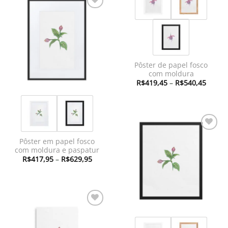
Adicionar
à lista de
desejos
Pôster de papel fosco
com moldura
Faixa
R$
419,45
–
R$
540,45
de
preço:
R$419
atravé
R$540
Adicionar
Pôster em papel fosco
à lista de
com moldura e paspatur
desejos
Faixa
R$
417,95
–
R$
629,95
de
preço:
R$417,95
através
R$629,95
Adicionar
à lista de
desejos