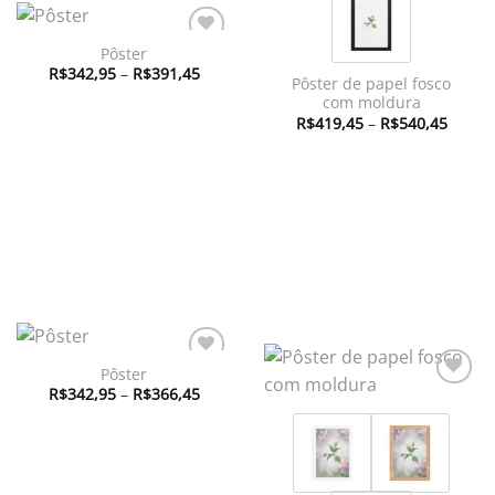
Pôster
Adicionar
Faixa
à lista de
R$
342,95
–
R$
391,45
Pôster de papel fosco
de
desejos
preço:
com moldura
R$342,95
Faixa
R$
419,45
–
R$
540,45
através
de
R$391,45
preço:
R$419
atravé
R$540
Pôster
Adicionar
Faixa
à lista de
R$
342,95
–
R$
366,45
Adicionar
de
desejos
à lista de
preço:
desejos
R$342,95
através
R$366,45