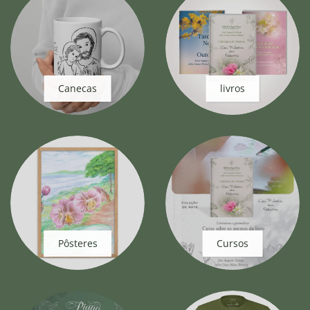
Canecas
livros
Pôsteres
Cursos