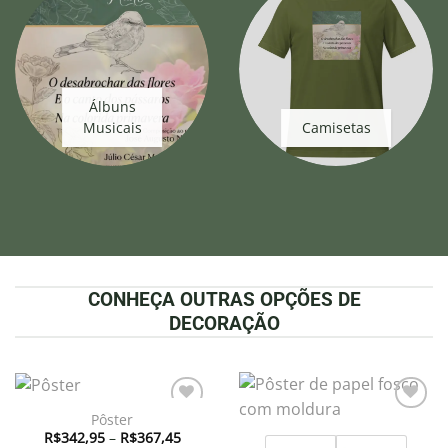
Álbuns
Musicais
Camisetas
CONHEÇA OUTRAS OPÇÕES DE
DECORAÇÃO
Pôster
Adicionar
Adicionar
Faixa
à lista de
à lista de
R$
342,95
–
R$
367,45