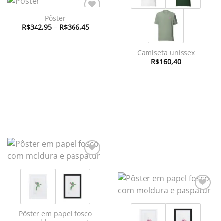
Pôster
Adicionar
Faixa
à lista de
R$
342,95
–
R$
366,45
de
desejos
preço:
R$342,95
através
Camiseta unissex
R$366,45
R$
160,40
Adicionar
à lista de
desejos
Adicionar
à lista de
desejos
Pôster em papel fosco