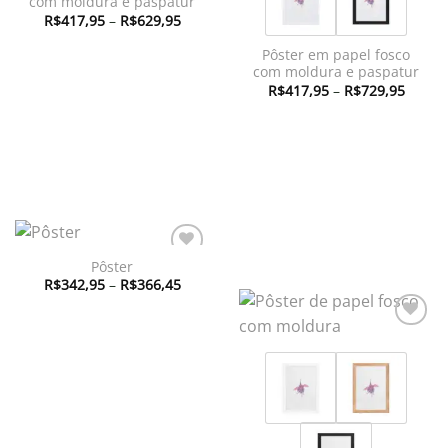
com moldura e paspatur
Faixa
R$
417,95
–
R$
629,95
de
preço:
Pôster em papel fosco
R$417,95
através
com moldura e paspatur
R$629,95
Faixa
R$
417,95
–
R$
729,95
de
preço:
R$417
atravé
R$729
Pôster
Adicionar
Faixa
à lista de
R$
342,95
–
R$
366,45
de
desejos
preço:
R$342,95
através
Adicionar
R$366,45
à lista de
desejos