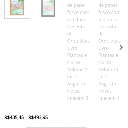
Faixa
R$
435,45
–
R$
493,95
de
preço: