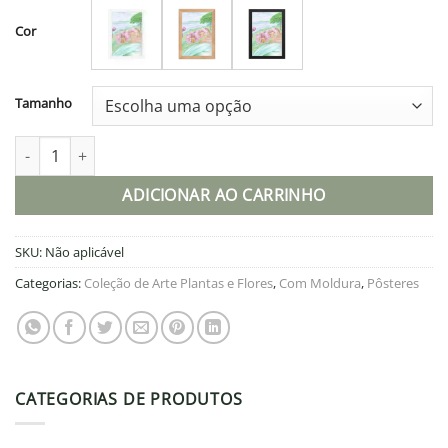
R$435,45
através
Cor
R$493,95
Tamanho
Pôster de papel fosco com moldura - Desenho de Orquídeas Livr
ADICIONAR AO CARRINHO
SKU:
Não aplicável
Categorias:
Coleção de Arte Plantas e Flores
,
Com Moldura
,
Pôsteres
CATEGORIAS DE PRODUTOS