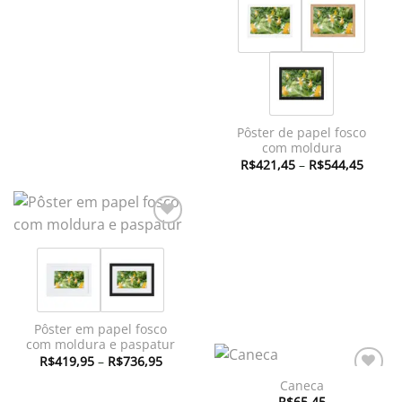
de
desejos
desejos
preço:
R$342,95
através
R$367,45
Pôster de papel fosco
com moldura
Faixa
R$
421,45
–
R$
544,45
de
preço:
R$421
atravé
R$544
Adicionar
à lista de
desejos
Pôster em papel fosco
com moldura e paspatur
Faixa
R$
419,95
–
R$
736,95
de
preço:
Caneca
Adicionar
R$419,95
à lista de
R$
65,45