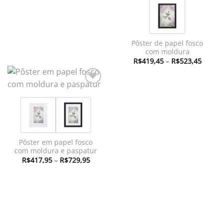
Pôster de papel fosco
com moldura
Faixa
R$
419,45
–
R$
523,45
de
preço:
R$419
atravé
Adicionar
R$523
à lista de
desejos
Pôster em papel fosco
com moldura e paspatur
Faixa
R$
417,95
–
R$
729,95
de
preço:
R$417,95
através
R$729,95