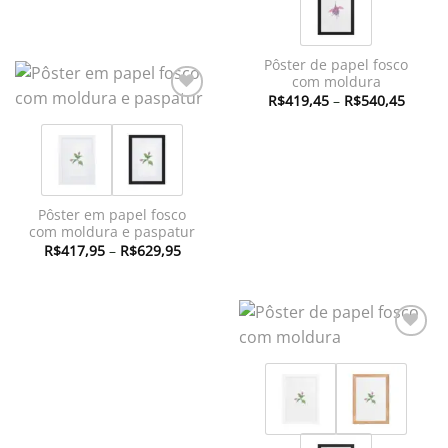
Pôster de papel fosco
com moldura
Faixa
R$
419,45
–
R$
540,45
de
Adicionar
preço:
à lista de
R$419
desejos
atravé
R$540
Pôster em papel fosco
com moldura e paspatur
Faixa
R$
417,95
–
R$
629,95
de
preço:
R$417,95
através
R$629,95
Adicionar
à lista de
desejos