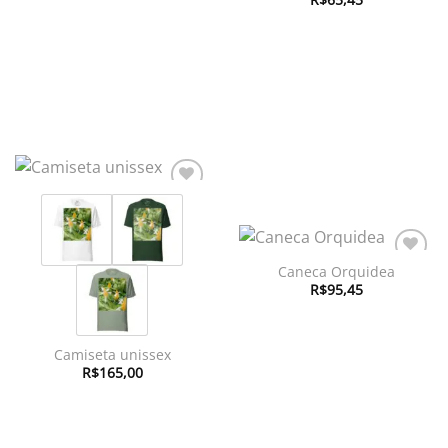
através
desejos
R$736,95
Adicionar
à lista de
desejos
Caneca Orquidea
Adicionar
à lista de
R$
95,45
desejos
Camiseta unissex
R$
165,00