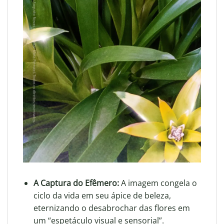
A Captura do Efêmero:
A imagem congela o
ciclo da vida em seu ápice de beleza,
eternizando o desabrochar das flores em
um “espetáculo visual e sensorial”
.