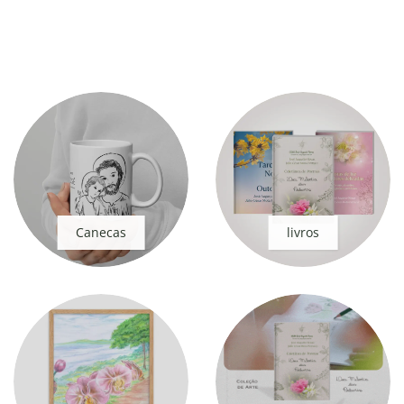
Canecas
livros