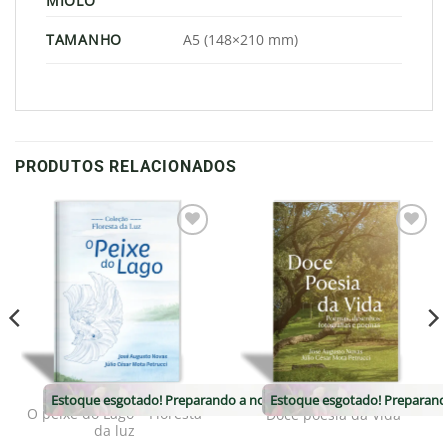
MIOLO
TAMANHO
A5 (148×210 mm)
PRODUTOS RELACIONADOS
Adicionar
Adicionar
à lista de
à lista de
desejos
desejos
Estoque esgotado! Preparando a nova edição
Estoque esgotado! Preparand
O peixe do Lago – Floresta
Doce poesia da Vida
da luz