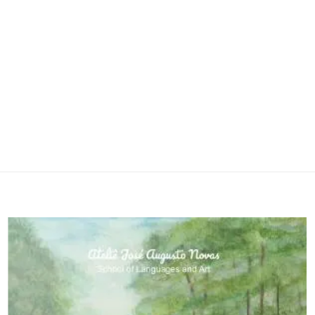
Adicionar
à lista de
desejos