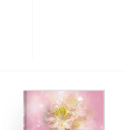
Adicionar
à lista de
desejos