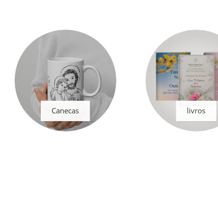
Canecas
livros