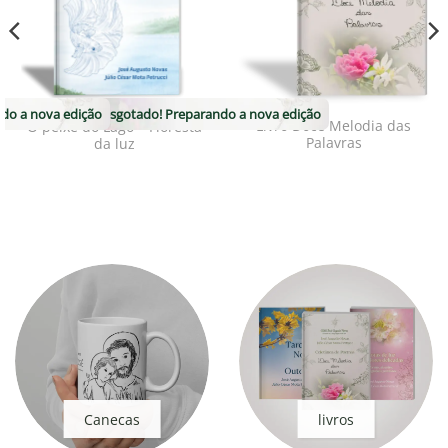
do a nova edição
Estoque esgotado! Preparando a nova edição
Livro Doce Melodia das
O peixe do Lago – Floresta
Palavras
da luz
Canecas
livros