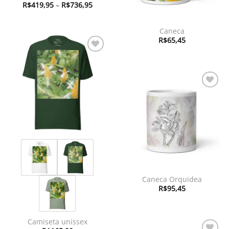
Faixa
R$
419,95
–
R$
736,95
de
preço:
R$419,95
através
Caneca
R$736,95
R$
65,45
Adicionar
à lista de
desejos
Adicionar
à lista de
desejos
Caneca Orquidea
R$
95,45
Camiseta unissex