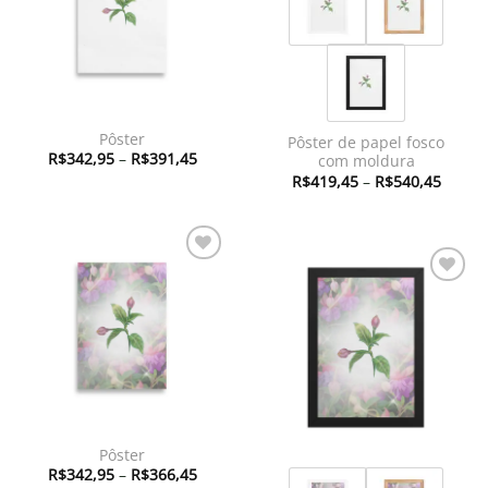
Pôster
Pôster de papel fosco
Faixa
R$
342,95
–
R$
391,45
com moldura
de
Faixa
R$
419,45
–
R$
540,45
preço:
de
R$342,95
preço:
através
R$419
R$391,45
atravé
R$540
Adicionar
à lista de
Adicionar
desejos
à lista de
desejos
Pôster
Faixa
R$
342,95
–
R$
366,45
de