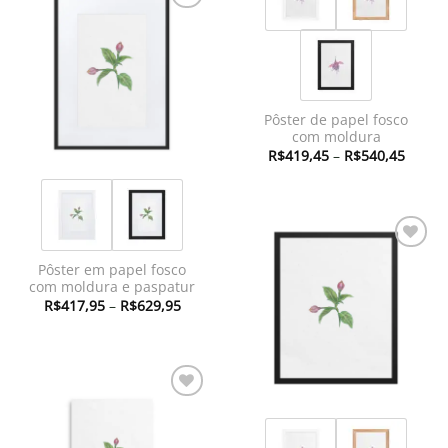
Adicionar
à lista de
desejos
Pôster de papel fosco
com moldura
Faixa
R$
419,45
–
R$
540,45
de
preço:
R$419
atravé
R$540
Adicionar
Pôster em papel fosco
à lista de
com moldura e paspatur
desejos
Faixa
R$
417,95
–
R$
629,95
de
preço:
R$417,95
através
R$629,95
Adicionar
à lista de
desejos