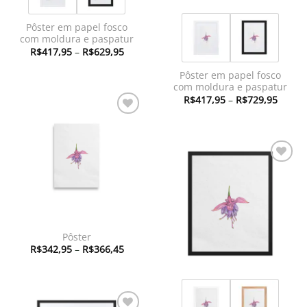
Pôster em papel fosco
com moldura e paspatur
Faixa
R$
417,95
–
R$
629,95
de
preço:
Pôster em papel fosco
R$417,95
através
com moldura e paspatur
R$629,95
Faixa
R$
417,95
–
R$
729,95
de
preço:
Adicionar
R$417
à lista de
atravé
R$729
desejos
Adicionar
à lista de
desejos
Pôster
Faixa
R$
342,95
–
R$
366,45
de
preço:
R$342,95
através
R$366,45