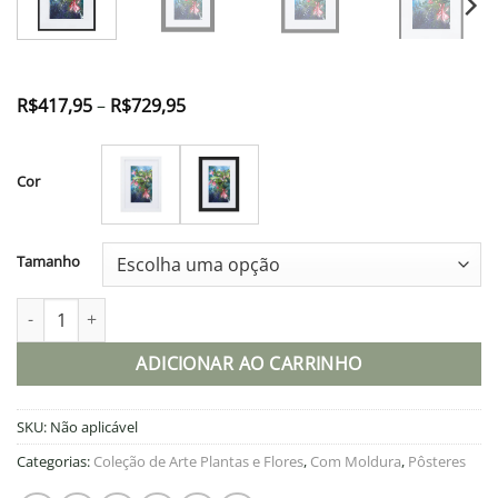
Faixa
R$
417,95
–
R$
729,95
de
preço:
R$417,95
através
Cor
R$729,95
Tamanho
Pôster em papel fosco com moldura e paspatur quantidade
ADICIONAR AO CARRINHO
SKU:
Não aplicável
Categorias:
Coleção de Arte Plantas e Flores
,
Com Moldura
,
Pôsteres