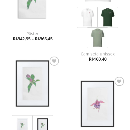
Pôster
Faixa
R$
342,95
–
R$
366,45
de
preço:
R$342,95
através
Camiseta unissex
R$366,45
R$
160,40
Adicionar
à lista de
desejos
Adicionar
à lista de
desejos