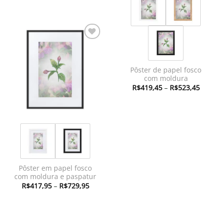
preço:
R$342,95
através
R$366,45
Adicionar
à lista de
desejos
Pôster de papel fosco
com moldura
Faixa
R$
419,45
–
R$
523,45
de
preço:
R$419
atravé
R$523
Pôster em papel fosco
com moldura e paspatur
Faixa
R$
417,95
–
R$
729,95
de
preço:
R$417,95
através
R$729,95