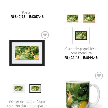
Pôster
Faixa
R$
342,95
–
R$
367,45
de
preço:
R$342,95
através
R$367,45
Adicionar
à lista de
Pôster de papel fosco
desejos
com moldura
Faixa
R$
421,45
–
R$
544,45
de
preço:
R$421
atravé
R$544
Adicionar
à lista de
desejos
Pôster em papel fosco
com moldura e paspatur