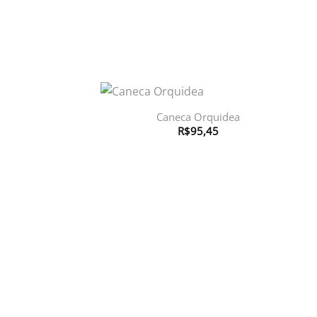
R$736,95
Caneca Orquidea
R$
95,45