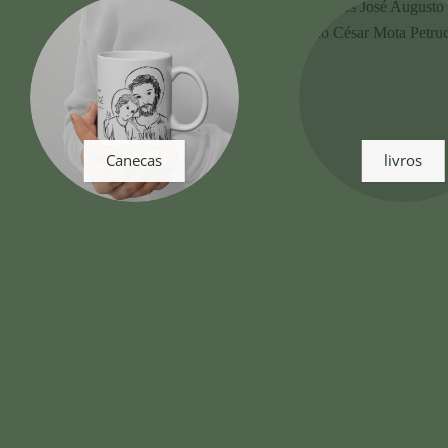
Canecas
livros