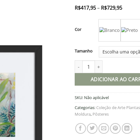
Faixa
R$
417,95
–
R$
729,95
de
preço:
R$417,
através
Cor
R$729,
Tamanho
Pôster em papel fosco com mo
ADICIONAR AO CAR
SKU:
Não aplicável
Categorias:
Coleção de Arte Plantas
Moldura
,
Pôsteres