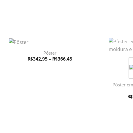
Pôster
Faixa
R$
342,95
–
R$
366,45
de
preço:
R$342,95
através
R$366,45
Pôster em
R$