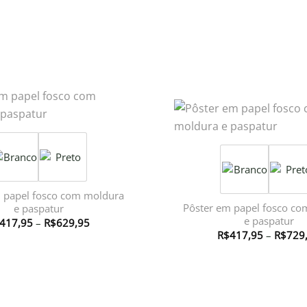
 papel fosco com moldura
Pôster em papel fosco c
e paspatur
e paspatur
Faixa
417,95
–
R$
629,95
de
R$
417,95
–
R$
729
preço:
R$417,95
através
R$629,95