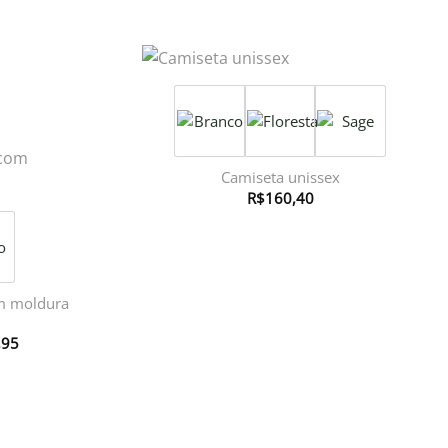
Camiseta unissex
R$
160,40
om moldura
Faixa
,95
de
preço:
R$417,95
através
R$729,95