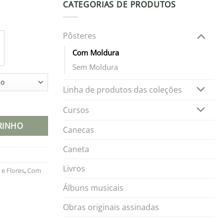
CATEGORIAS DE PRODUTOS
Pôsteres
95
95
Com Moldura
Sem Moldura
Linha de produtos das coleções
ldura e paspatur quantidade
Cursos
RINHO
Canecas
Caneta
Livros
 e Flores
,
Com
Álbuns musicais
Obras originais assinadas