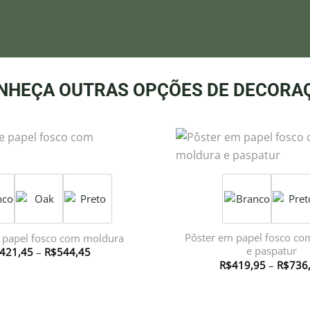
NHEÇA OUTRAS OPÇÕES DE DECORA
Pôster em papel fosco c
e papel fosco com moldura
e paspatur
Faixa
421,45
–
R$
544,45
de
R$
419,95
–
R$
736
preço:
R$421,45
através
R$544,45