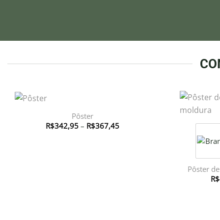
CO
Pôster
Faixa
R$
342,95
–
R$
367,45
de
preço:
R$342,95
através
R$367,45
Pôster d
R$