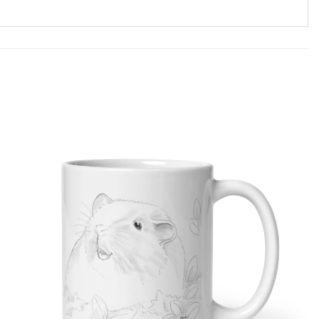
Adicionar
à lista de
desejos