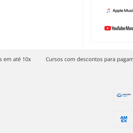
m até 10x
Cursos com descontos para pagament