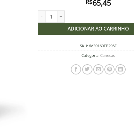
65,45
R$
Caneca quantidade
Adicionar
à lista de
desejos
ADICIONAR AO CARRINHO
SKU:
6A39169EB296F
Categoria:
Canecas