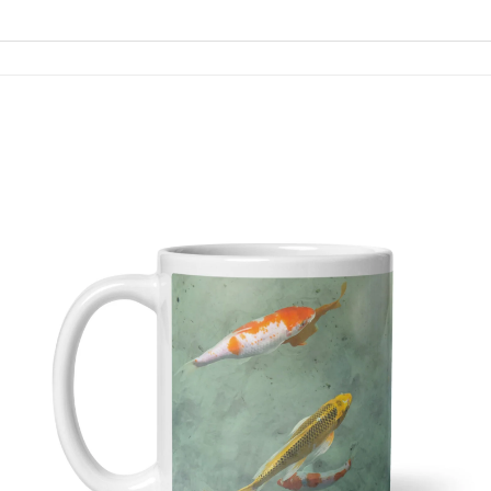
Adicionar
à lista de
desejos