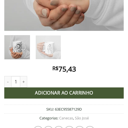
75,43
R$
Caneca São José com o menino Jesus abençoando o mundo qua
ADICIONAR AO CARRINHO
SKU:
63EC95587129D
Categorias:
Canecas
,
São José