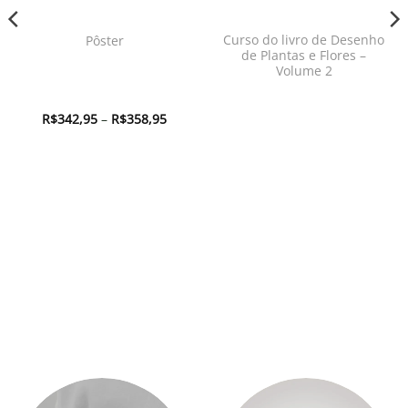
Curso do livro de Desenho
Pôster
de Plantas e Flores –
Volume 2
Faixa
R$
342,95
–
R$
358,95
de
:
preço:
2,95
R$342,95
és
através
8,95
R$358,95