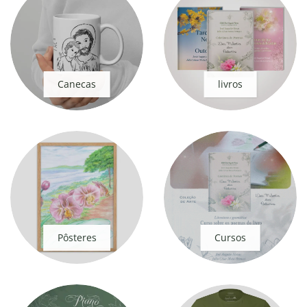
Canecas
livros
Pôsteres
Cursos